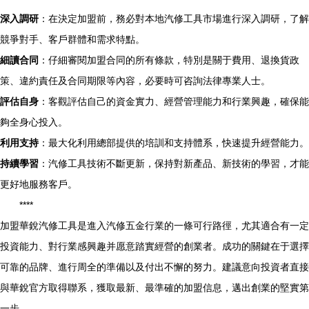
深入調研
：在決定加盟前，務必對本地汽修工具市場進行深入調研，了解
競爭對手、客戶群體和需求特點。
細讀合同
：仔細審閱加盟合同的所有條款，特別是關于費用、退換貨政
策、違約責任及合同期限等內容，必要時可咨詢法律專業人士。
評估自身
：客觀評估自己的資金實力、經營管理能力和行業興趣，確保能
夠全身心投入。
利用支持
：最大化利用總部提供的培訓和支持體系，快速提升經營能力。
持續學習
：汽修工具技術不斷更新，保持對新產品、新技術的學習，才能
更好地服務客戶。
****
加盟華銳汽修工具是進入汽修五金行業的一條可行路徑，尤其適合有一定
投資能力、對行業感興趣并愿意踏實經營的創業者。成功的關鍵在于選擇
可靠的品牌、進行周全的準備以及付出不懈的努力。建議意向投資者直接
與華銳官方取得聯系，獲取最新、最準確的加盟信息，邁出創業的堅實第
一步。