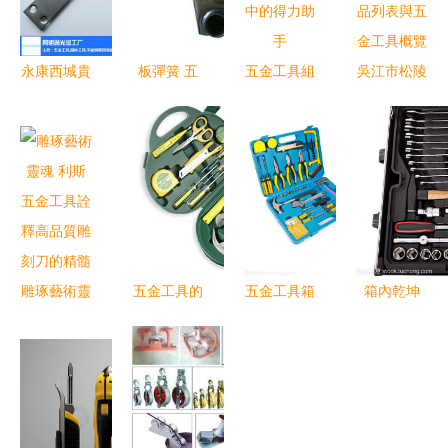
永康西城貴
板彈簧 五
五金工具組
吳江市松陵
凱五金廠
金工具中的
合 現代生
鎮華輝五金
專業工具拋
彈性核心與
活與工作中
工具商行
光與精密加
中國黃頁網
的得力助手
專業銑刀產
工解決方案
上的商機
品列表與五
金工具概覽
雕琢藝術靈
五金工具的
五金工具箱
箱內乾坤
魂 利斯五
分類與應用
白色背景下
常用五金工
金工具詮釋
按產品用途
的專業工具
具的分類與
高品質雕刻
劃分的七大
集錦
應用
刀的精髓
類別