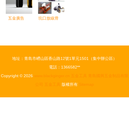
五金廣告
坑口放線滑
從圖片素材
車、萬寧管
到營銷模板
口電纜滑車
的全方位指
五金工具中
南
的布線助手
地址：青島市嶗山區香山路12號1單元1501（集中辦公區）
電話：1366582**
Copyright © 2026
www.blackginger.cn
五金工具
青島國興五金制品有限
公司
五金工具
版權所有
Sitemap