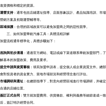
進貨價格和穩定的貨源。
運營支持
：通常包括店鋪選址指導、店面形象設計、產品知識培訓、市場
營銷方案及初期運營輔導等。
區域保護
：合理的區域政策可以避免加盟商之間的惡性競爭。
三、如何加盟華銳汽修工具：具體流程詳解
加盟流程通常標準化，具體步驟如下：
咨詢與初步溝通
：通過官方網站、電話或線下渠道聯系華銳加盟部門，了
解基本的加盟政策、費用及要求。
提交申請與資質審核
：填寫加盟申請表，提交個人或企業資質文件。總部
會對投資者的資金實力、當地市場狀況和經營理念進行評估。
市場調研與選址
：在總部指導下，對意向經營區域進行市場調研，并確定
合適的店鋪位置。
簽訂正式合同
：雙方就加盟費用、供貨條款、權利與義務等細節達成一致
后，簽訂特許經營合同。